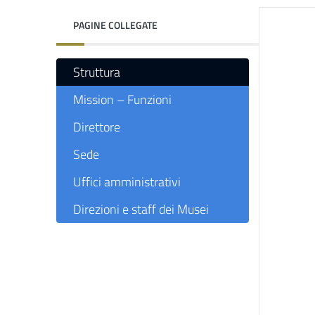
PAGINE COLLEGATE
Struttura
Mission – Funzioni
Direttore
Sede
Uffici amministrativi
Direzioni e staff dei Musei