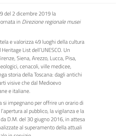
169 del 2 dicembre 2019 la
iornata in
Direzione regionale musei
tela e valorizza 49 luoghi della cultura
rld Heritage List dell’UNESCO. Un
irenze, Siena, Arezzo, Lucca, Pisa,
ologici, cenacoli, ville medicee,
nga storia della Toscana: dagli antichi
arti visive che dal Medioevo
ane e italiane.
na si impegnano per offrire un orario di
 l’apertura al pubblico, la vigilanza e la
ti da D.M. del 30 giugno 2016, in attesa
alizzate al superamento della attuali
e in servizio.​