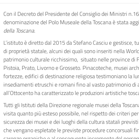
Con il Decreto del Presidente del Consiglio dei Ministri n.
denominazione del Polo Museale della Toscana è stata agg
della Toscana
.
L’istituto è diretto dal 2015 da Stefano Casciu e gestisce, tu
di proprietà statale, alcuni dei quali sono inseriti nella Wo
patrimonio culturale ricchissimo, situato nelle province di F
Pistoia, Prato, Livorno e Grosseto. Pinacoteche, musei arche
fortezze, edifici di destinazione religiosa testimoniano la lu
insediamenti etruschi e romani fino al vasto patrimonio di 
all’Ottocento ha caratterizzato le produzioni artistiche tosc
Tutti gli Istituti della Direzione regionale musei della Tosca
visita quanto più esteso possibile, nel rispetto dei criteri per
sicurezza dei musei e dei luoghi della cultura statali previs
che vengano espletate le previste procedure concorsuali fin
carenze organiche e al conseguente incremento del personal