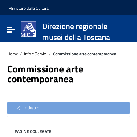
Vai ai contenuti
Vai al menu di navigazione
Ministero della Cultura
Vai al footer
Direzione regionale
Attiva / disattiva la navigazione
musei della Toscana
Home
/
Info e Servizi
/
Commissione arte contemporanea
Commissione arte
contemporanea
Indietro
PAGINE COLLEGATE