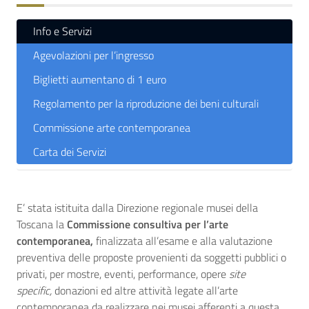
Info e Servizi
Agevolazioni per l’ingresso
Biglietti aumentano di 1 euro
Regolamento per la riproduzione dei beni culturali
Commissione arte contemporanea
Carta dei Servizi
E’ stata istituita dalla Direzione regionale musei della
Toscana la
Commissione consultiva per l’arte
contemporanea,
finalizzata all’esame e alla valutazione
preventiva delle proposte provenienti da soggetti pubblici o
privati, per mostre, eventi, performance, opere
site
specific,
donazioni ed altre attività legate all’arte
contemporanea da realizzare nei musei afferenti a questa